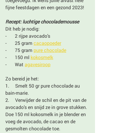
toegevoegd. Ik wens jullie alvast hele 
fijne feestdagen en een gezond 2023!
Recept: luchtige chocolademousse
Dit heb je nodig:
-       2 rijpe avocado’s
-       25 gram 
cacaopoeder
-       75 gram 
pure chocolade
-       150 ml 
kokosmelk
-       Wat 
agavesiroop
Zo bereid je het:
1.     Smelt 50 gr pure chocolade au 
bain-marie. 
2.     Verwijder de schil en de pit van de 
avocado’s en snijd ze in grove stukken. 
Doe 150 ml kokosmelk in je blender en 
voeg de avocado, de cacao en de 
gesmolten chocolade toe.