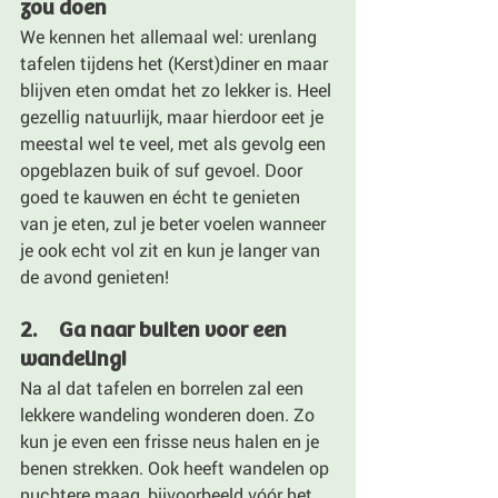
zou doen
We kennen het allemaal wel: urenlang 
tafelen tijdens het (Kerst)diner en maar 
blijven eten omdat het zo lekker is. Heel 
gezellig natuurlijk, maar hierdoor eet je 
meestal wel te veel, met als gevolg een 
opgeblazen buik of suf gevoel. Door 
goed te kauwen en écht te genieten 
van je eten, zul je beter voelen wanneer 
je ook echt vol zit en kun je langer van 
de avond genieten!
2.     Ga naar buiten voor een 
wandeling!
Na al dat tafelen en borrelen zal een 
lekkere wandeling wonderen doen. Zo 
kun je even een frisse neus halen en je 
benen strekken. Ook heeft wandelen op 
nuchtere maag, bijvoorbeeld vóór het 