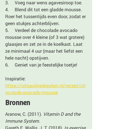
3.     Voeg naar wens agavesiroop toe. 
4.     Blend dit tot een gladde mousse. 
Roer het tussentijds even door, zodat er 
geen stukjes achterblijven.
5.     Verdeel de chocolade avocado 
mousse over 4 kleine (of 3 wat grotere) 
glaasjes en zet ze in de koelkast. Laat 
ze minimaal 4 uur (maar het liefst een 
hele nacht) opstijven.
6.     Geniet van je feestelijke toetje!
Inspiratie: 
https://uitpaulineskeuken.nl/recept/ch
ocolade-avocado-mousse
Bronnen
Aranow, C. (2011). 
Vitamin D and the 
Immune System.
Gareth E. Wallis, J. T. (2018). 
Is exercise 