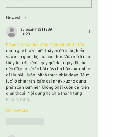
Newest
laurasanms311989
Jul 20
https://xosoplus.mobi/soi-cau-368.html
mình ghé thử vì lướt thấy ai đó nhắc, kiểu 
vào xem giao diện ra sao thôi. Vừa mở lên là 
thấy tiêu đề kèm ngày giờ đặt ngay đầu bài 
nên đỡ phải đoán bài này cho hôm nào, nhìn 
cái là hiểu luôn. Mình thích nhất đoạn “Mục 
lục” ở phía trên, bấm cái nhảy xuống đúng 
phần cần xem nên không phải cuộn dài trên 
điện thoại. Nội dung họ chia thành từng 
khối rõ ràng,…
Show More
Like
Reply