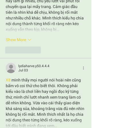
hay làm gì nhiều, chủ yếu lướt vài phút rồi 
chuyển qua lại mấy trang. Cảm giác đầu 
tiên là nhìn khá dễ chịu, không bị rối mắt 
như nhiều chỗ khác. Mình thích kiểu họ chia 
nội dung thành từng khối rõ ràng nên kéo 
xuống vẫn theo kịp, không bị…
Show More
Like
Reply
lydiaharve.y50.4.4.4
Jul 03
X8
 mình thấy mọi người nói hoài nên cũng 
bấm vô coi thử cho biết thôi. Không phải 
kiểu vào là chơi liền hay ngồi đọc kỹ từng 
thứ, mình chỉ lướt nhanh xem trang làm có 
dễ nhìn không. Vừa vào cái thấy giao diện 
khá sáng sủa, khoảng trắng vừa đủ nên nhìn 
không bị rối mắt. Mình thích nhất là họ chia 
nội dung theo từng khối rõ ràng, kéo xuống 
tới đâu biết mình đang xem…