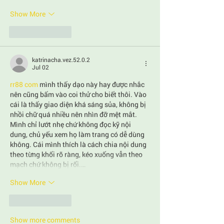
Show More
Like
Reply
katrinacha.vez.52.0.2
Jul 02
rr88 com
 mình thấy dạo này hay được nhắc 
nên cũng bấm vào coi thử cho biết thôi. Vào 
cái là thấy giao diện khá sáng sủa, không bị 
nhồi chữ quá nhiều nên nhìn đỡ mệt mắt. 
Mình chỉ lướt nhẹ chứ không đọc kỹ nội 
dung, chủ yếu xem họ làm trang có dễ dùng 
không. Cái mình thích là cách chia nội dung 
theo từng khối rõ ràng, kéo xuống vẫn theo 
mạch chứ không bị rối.…
Show More
Like
Reply
Show more comments