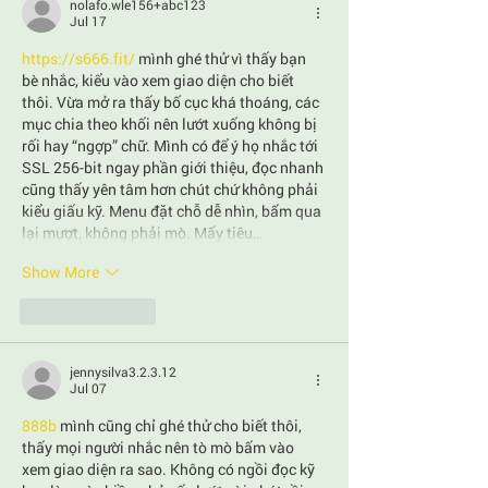
nolafo.wle156+abc123
Jul 17
https://s666.fit/
 mình ghé thử vì thấy bạn 
bè nhắc, kiểu vào xem giao diện cho biết 
thôi. Vừa mở ra thấy bố cục khá thoáng, các 
mục chia theo khối nên lướt xuống không bị 
rối hay “ngợp” chữ. Mình có để ý họ nhắc tới 
SSL 256-bit ngay phần giới thiệu, đọc nhanh 
cũng thấy yên tâm hơn chút chứ không phải 
kiểu giấu kỹ. Menu đặt chỗ dễ nhìn, bấm qua 
lại mượt, không phải mò. Mấy tiêu…
Show More
Like
Reply
jennysilva3.2.3.12
Jul 07
888b
 mình cũng chỉ ghé thử cho biết thôi, 
thấy mọi người nhắc nên tò mò bấm vào 
xem giao diện ra sao. Không có ngồi đọc kỹ 