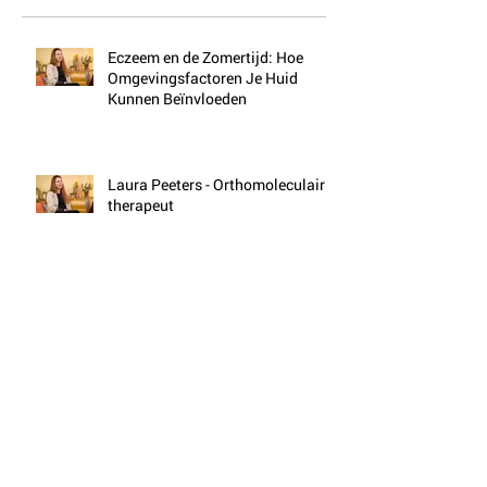
Eczeem en de Zomertijd: Hoe
Omgevingsfactoren Je Huid
Kunnen Beïnvloeden
Laura Peeters - Orthomoleculair
therapeut
Op (gezondheids)avontuur door
Zuid-Oost Azië
Rineke Dijkinga over het belang
van een gezonde bodem,
voedseleducatie & suppletie