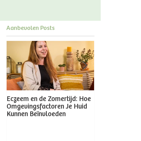
Aanbevolen Posts
Eczeem en de Zomertijd: Hoe
Laura Peeters -
Omgevingsfactoren Je Huid
Orthomoleculai
Kunnen Beïnvloeden