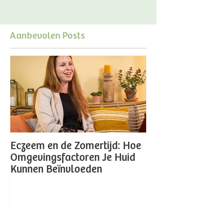
Aanbevolen Posts
Eczeem en de Zomertijd: Hoe
Laura Peeters -
Omgevingsfactoren Je Huid
Orthomoleculai
Kunnen Beïnvloeden