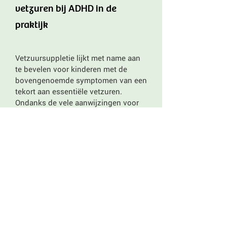
vetzuren bij ADHD in de
praktijk
Vetzuursuppletie lijkt met name aan
te bevelen voor kinderen met de
bovengenoemde symptomen van een
tekort aan essentiële vetzuren.
Ondanks de vele aanwijzingen voor
tekorten laat wetenschappelijk
onderzoek zien dat de veranderingen
in het gedrag niet erg groot zijn:
vetzuren zijn dan meestal ook niet in
staat om grote veranderingen in het
gedrag teweeg te brengen. ADHD is
een variabel beeld, en het gaat hier
om een zogenaamde klinische
diagnose: een diagnose die gesteld
wordt op basis van symptomen. Wat
de onderliggende (biochemische)