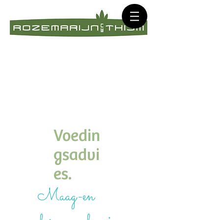
Voedin
gsadvi
es.
Maag-en