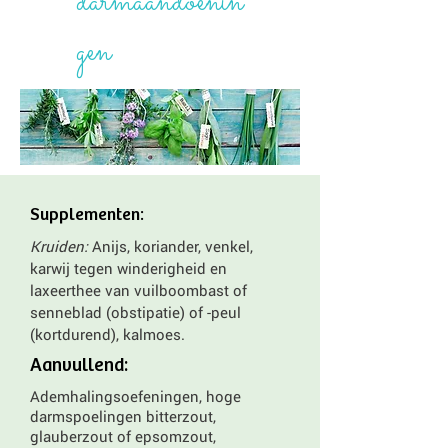
darmaandoenin
gen
Supplementen:
Kruiden:
Anijs, koriander, venkel,
karwij tegen winderigheid en
laxeerthee van vuilboombast of
senneblad (obstipatie) of -peul
(kortdurend), kalmoes.
Aanvullend:
Ademhalingsoefeningen, hoge
darmspoelingen bitterzout,
glauberzout of epsomzout,