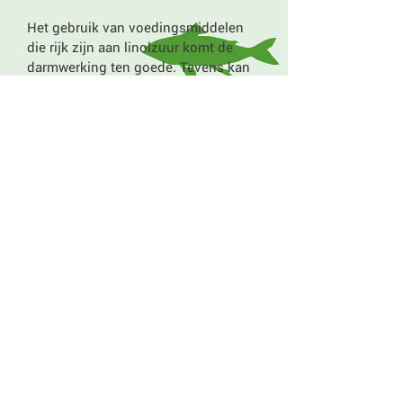
Het gebruik van voedingsmiddelen
die rijk zijn aan linolzuur komt de
darmwerking ten goede. Tevens kan
gebruik gemaakt worden van
koudgeperste olie zoals
tarwekiemolie.
Dranken
Mensen met verstoppingsklachten
zijn vaak fervente koffie-, thee- en
alkoholdrinkers en consumeren
daarnaast ook met graagte zoete
frisdranken. Juist deze dranken
veroorzaken mede een verstopping
van de darm en dienen dus niet
gebruikt te worden. Beter is het om