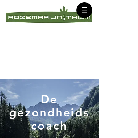
De
gezondheids
coach