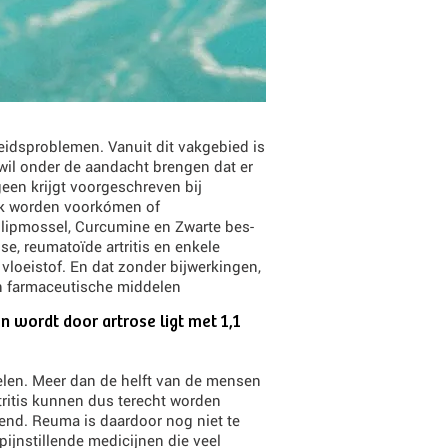
eidsproblemen. Vanuit dit vakgebied is
 wil onder de aandacht brengen dat er
geen krijgt voorgeschreven bij
jk worden voorkómen of
enlipmossel, Curcumine en Zwarte bes-
se, reumatoïde artritis en enkele
vloeistof. En dat zonder bijwerkingen,
van farmaceutische middelen
n wordt door artrose ligt met 1,1
oelen. Meer dan de helft van de mensen
tritis kunnen dus terecht worden
end. Reuma is daardoor nog niet te
ijnstillende medicijnen die veel