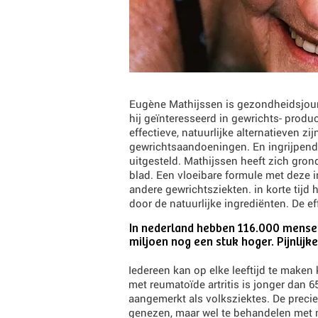
Eugène Mathijssen is gezondheidsjourna
hij geïnteresseerd in gewrichts- produ
effectieve, natuurlijke alternatieven 
gewrichtsaandoeningen. En ingrijpend
uitgesteld. Mathijssen heeft zich gro
blad. Een vloeibare formule met deze in
andere gewrichtsziekten. in korte tijd
door de natuurlijke ingrediënten. De e
In nederland hebben 116.000 mensen 
miljoen nog een stuk hoger. Pijnlijk
Iedereen kan op elke leeftijd te maken
met reumatoïde artritis is jonger dan 
aangemerkt als volksziektes. De preci
genezen, maar wel te behandelen met m