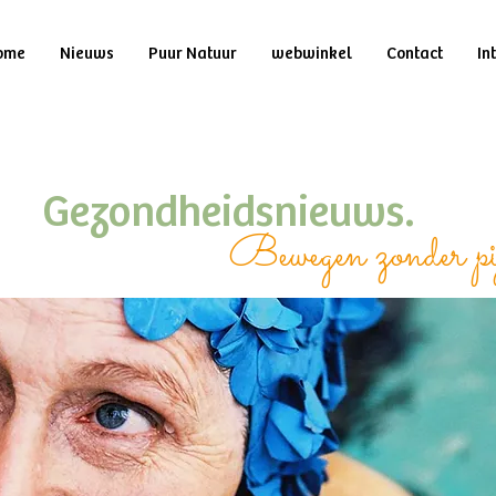
ome
Nieuws
Puur Natuur
webwinkel
Contact
In
Gezondheidsnieuws.
Bewegen zonder pi