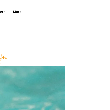
tern
More
jn