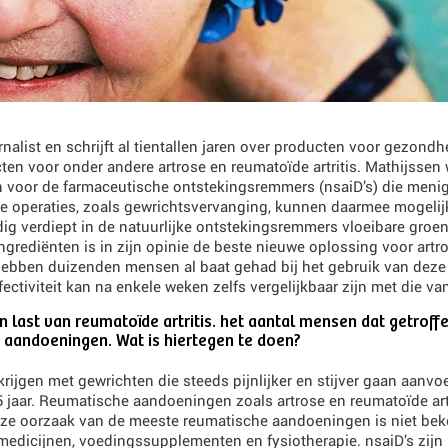
list en schrijft al tientallen jaren over producten voor gezondh
cten voor onder andere artrose en reumatoïde artritis. Mathijssen
zijn voor de farmaceutische ontstekingsremmers (nsaiD’s) die meni
e operaties, zoals gewrichtsvervanging, kunnen daarmee mogeli
ndig verdiept in de natuurlijke ontstekingsremmers vloeibare gro
grediënten is in zijn opinie de beste nieuwe oplossing voor artro
 hebben duizenden mensen al baat gehad bij het gebruik van deze 
ffectiviteit kan na enkele weken zelfs vergelijkbaar zijn met die 
last van reumatoïde artritis. het aantal mensen dat getroffe
e aandoeningen. Wat is hiertegen te doen?
 krijgen met gewrichten die steeds pijnlijker en stijver gaan aanv
65 jaar. Reumatische aandoeningen zoals artrose en reumatoïde ar
eze oorzaak van de meeste reumatische aandoeningen is niet bek
edicijnen, voedingssupplementen en fysiotherapie. nsaiD’s zijn p