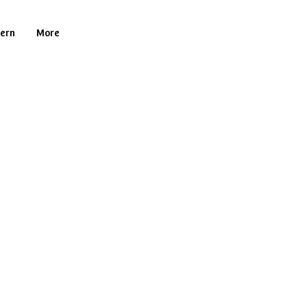
tern
More