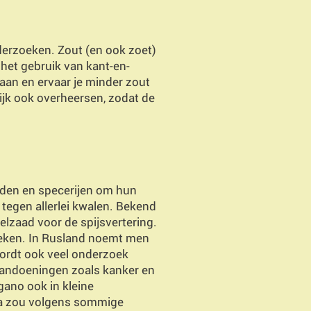
onderzoeken. Zout (en ook zoet)
het gebruik van kant-en-
aan en ervaar je minder zout
ijk ook overheersen, zodat de
et ceylon kaneel. Door de
iden en specerijen om hun
tegen allerlei kwalen. Bekend
elzaad voor de spijsvertering.
oeken. In Rusland noemt men
wordt ook veel onderzoek
 aandoeningen zoals kanker en
egano ook in kleine
ma zou volgens sommige