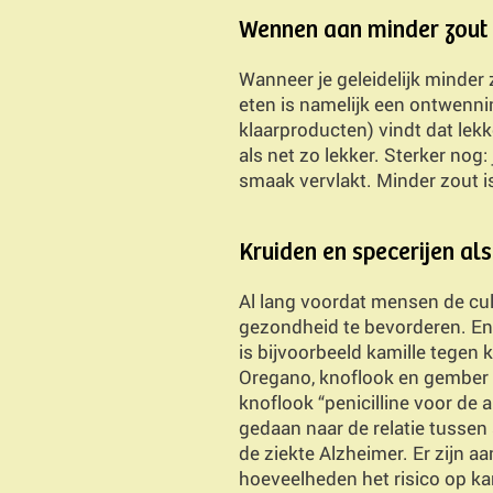
Wennen aan minder zout 
Wanneer je geleidelijk minder z
eten is namelijk een ontwenni
klaarproducten) vindt dat lek
als net zo lekker. Sterker no
smaak vervlakt. Minder zout is
Licht gezoete kruidendrank op ba
toevoeging van kokosmelkpoeder 
Kruiden en specerijen als
Al lang voordat mensen de cul
gezondheid te bevorderen. En 
is bijvoorbeeld kamille tegen 
Oregano, knoflook en gember 
knoflook “penicilline voor de
gedaan naar de relatie tussen
de ziekte Alzheimer. Er zijn aa
hoeveelheden het risico op 