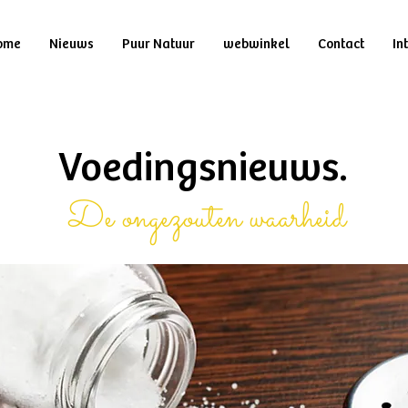
ome
Nieuws
Puur Natuur
webwinkel
Contact
In
Voedingsnieuws.
De ongezouten waarheid