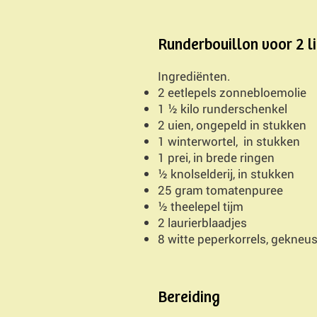
Runderbouillon voor 2 li
Ingrediënten.
2 eetlepels zonnebloemolie
1 ½ kilo runderschenkel
2 uien, ongepeld in stukken
1 winterwortel, in stukken
1 prei, in brede ringen
½ knolselderij, in stukken
25 gram tomatenpuree
½ theelepel tijm
2 laurierblaadjes
8 witte peperkorrels, gekneu
Bereiding