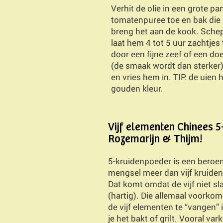
Verhit de olie in een grote pa
tomatenpuree toe en bak die 2
breng het aan de kook. Schep
laat hem 4 tot 5 uur zachtjes 
door een fijne zeef of een d
(de smaak wordt dan sterker).
en vries hem in. TIP: de uien
gouden kleur.
Vijf elementen Chinees 5
Rozemarijn & Thijm!
5-kruidenpoeder is een beroe
mengsel meer dan vijf kruiden
Dat komt omdat de vijf niet sl
(hartig). Die allemaal voork
de vijf elementen te “vangen
je het bakt of grilt. Vooral va