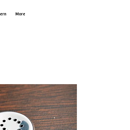
tern
More