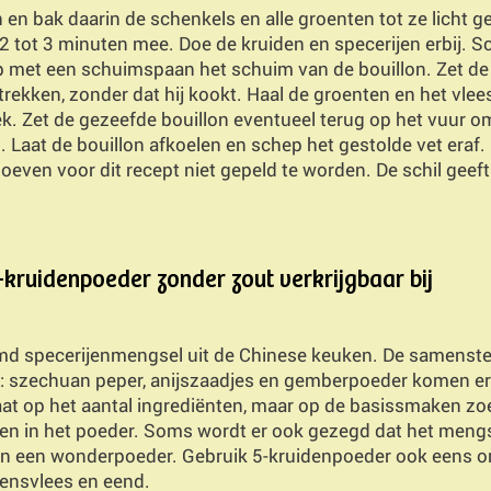
n en bak daarin de schenkels en alle groenten tot ze licht g
 tot 3 minuten mee. Doe de kruiden en specerijen erbij. Sc
 met een schuimspaan het schuim van de bouillon. Zet de bo
trekken, zonder dat hij kookt. Haal de groenten en het vlee
oek. Zet de gezeefde bouillon eventueel terug op het vuur 
 Laat de bouillon afkoelen en schep het gestolde vet eraf. 
 hoeven voor dit recept niet gepeld te worden. De schil geef
-kruidenpoeder zonder zout verkrijgbaar bij
md specerijenmengsel uit de Chinese keuken. De samenstel
: szechuan peper, anijszaadjes en gemberpoeder komen er 
aat op het aantal ingrediënten, maar op de basissmaken zoe
omen in het poeder. Soms wordt er ook gezegd dat het men
” in een wonderpoeder. Gebruik 5-kruidenpoeder ook eens o
rkensvlees en eend.