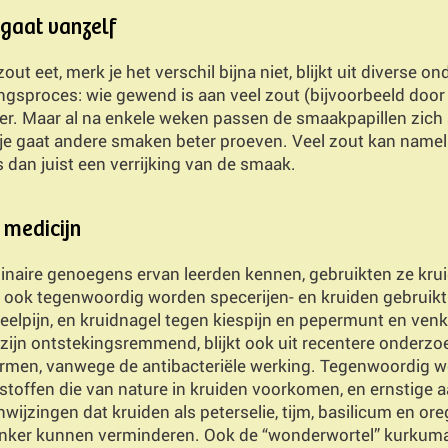
gaat vanzelf
out eet, merk je het verschil bijna niet, blijkt uit diverse 
ngsproces: wie gewend is aan veel zout (bijvoorbeeld door 
ker. Maar al na enkele weken passen de smaakpapillen zich 
g: je gaat andere smaken beter proeven. Veel zout kan namel
 dan juist een verrijking van de smaak.
sis van kurkuma wordt ook wel goldenmilk genoemd en verrijkt m
heeft het een romige zoetkruidige smaak.
 medicijn
inaire genoegens ervan leerden kennen, gebruikten ze kru
ook tegenwoordig worden specerijen- en kruiden gebruikt 
keelpijn, en kruidnagel tegen kiespijn en pepermunt en venk
zijn ontstekingsremmend, blijkt ook uit recentere onderz
 armen, vanwege de antibacteriële werking. Tegenwoordig 
 stoffen die van nature in kruiden voorkomen, en ernstige
nwijzingen dat kruiden als peterselie, tijm, basilicum en or
kanker kunnen verminderen. Ook de “wonderwortel” kurku