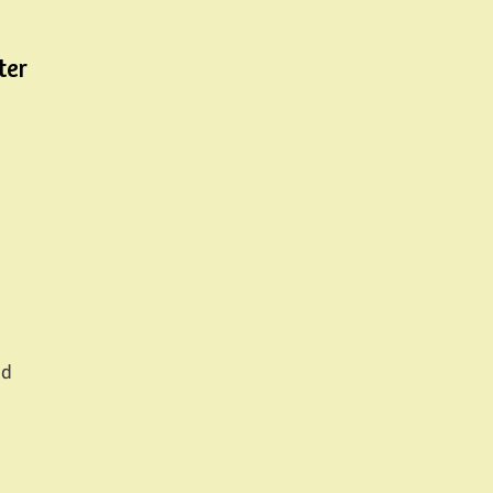
ter
sd