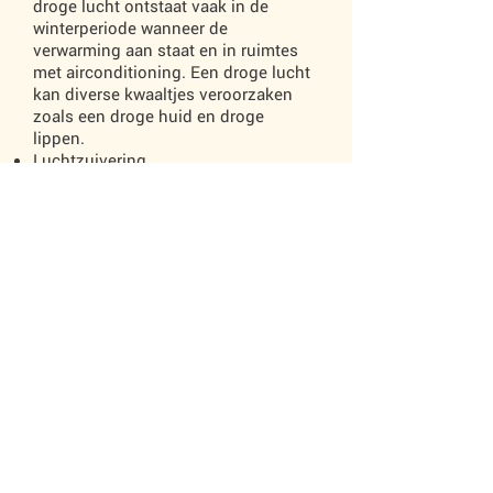
droge lucht ontstaat vaak in de
winterperiode wanneer de
verwarming aan staat en in ruimtes
met airconditioning. Een droge lucht
kan diverse kwaaltjes veroorzaken
zoals een droge huid en droge
lippen.
Luchtzuivering
Tot slot heeft deze elektrische
geurverspreider een ioniserende
werking: de luchtkwaliteit verbetert
door meer negatieve ionen in de
lucht.
Naast al deze functies is deze
aromaverstuiver ook nog eens een
echte blikvanger mede door het
houten ontwerp. Uit de bovenkant
van de aromaverstuiver komt een
fijne waterdamp. Genoeg redenen
dus om jezelf te verwennen met deze
populaire aromaverstuiver.