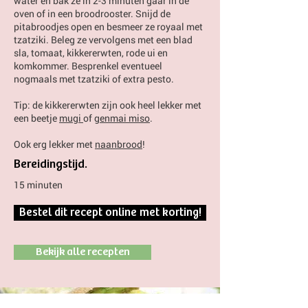
water en bak ze in 2-3 minuten gaar in de
oven of in een broodrooster. Snijd de
pitabroodjes open en besmeer ze royaal met
tzatziki. Beleg ze vervolgens met een blad
sla, tomaat, kikkererwten, rode ui en
komkommer. Besprenkel eventueel
nogmaals met tzatziki of extra pesto.
Tip: de kikkererwten zijn ook heel lekker met
een beetje
mugi
of
genmai miso
.
Ook erg lekker met
naanbrood
!
Bereidingstijd.
15 minuten
Bestel dit recept online met korting!
Bekijk alle recepten