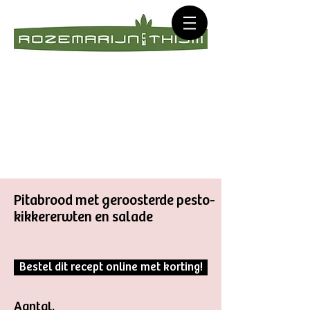
Pitabrood met geroosterde pesto-
kikkererwten en salade
Bestel dit recept online met korting!
Aantal.