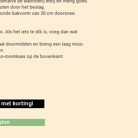
(behalve de walnoten) erbij en meng goed.
oten door het beslag.
f ronde bakvorm van 20 cm doorsnee.
Als het iets te dik is, voeg dan wat
aal doormidden en breng een laag miso-
n.
so-roomkaas op de bovenkant.
e met korting!
epten