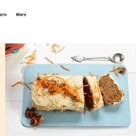
tern
More