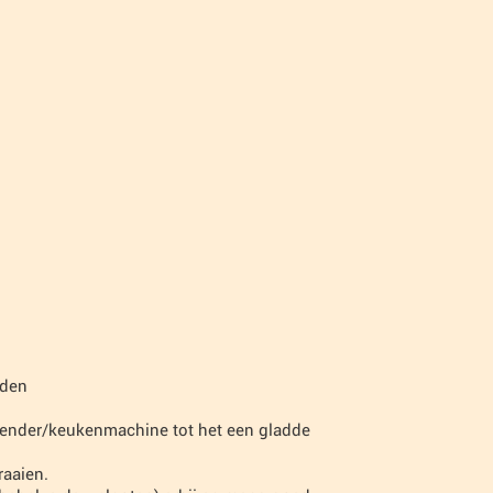
aden
blender/keukenmachine tot het een gladde
raaien.