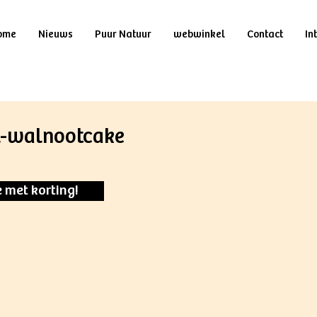
ome
Nieuws
Puur Natuur
webwinkel
Contact
In
el-walnootcake
e met korting!